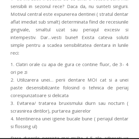
sensibili in sezonul rece? Daca da, nu sunteti singurii.
Motivul central este expunerea dentinei ( stratul dentar
aflat imediat sub smalt) determinata fiind de recesiunile
gingivale, smaltul uzat sau periajul excesiv si
intempestiv. Dar…vesti bune!! Exista cateva solutii
simple pentru a scadea sensibilitatea dentara in lunile
reci:
1. Clatiri orale cu apa de gura ce contine fluor, de 3- 4
ori pe zi
2. Utilizarera unei
…
perii dentare MOI cat si a unei
paste desensibilizante folosind o tehnica de periaj
corespunzatoare si delicata
3. Evitarea/ tratarea bruxismului diurn sau nocturn (
scrasnirea dintilor), purtarea guierelor
4. Mentinerea unei igiene bucale bune ( periajul dentar
si flossing ul)
Daca durerile persista mai multa 4-5 zile adresati va