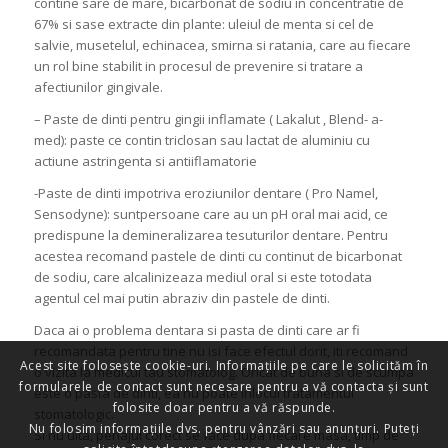
contine sare de mare, bicarbonat de sodiu in concentratie de
67% si sase extracte din plante: uleiul de menta si cel de
salvie, musetelul, echinacea, smirna si ratania, care au fiecare
un rol bine stabilit in procesul de prevenire si tratare a
afectiunilor gingivale.
– Paste de dinti pentru gingii inflamate ( Lakalut , Blend- a-
med): paste ce contin triclosan sau lactat de aluminiu cu
actiune astringenta si antiiflamatorie
-Paste de dinti impotriva eroziunilor dentare ( Pro Namel,
Sensodyne): suntpersoane care au un pH oral mai acid, ce
predispune la demineralizarea tesuturilor dentare. Pentru
acestea recomand pastele de dinti cu continut de bicarbonat
de sodiu, care alcalinizeaza mediul oral si este totodata
agentul cel mai putin abraziv din pastele de dinti.
Daca ai o problema dentara si pasta de dinti care ar fi
recomandata pentru tine nu isi face efectul dorit, iti recomand
Acest site folosește cookie-uri. Informațiile pe care le solicităm în
o vizita la medicul tau stomatolog. Oricat de buna si de scumpa
formularele de contact sunt necesare pentru a vă contacta și sunt
este o pasta de dinti, ea nu poate inlocui tratamentul
folosite doar pentru a vă răspunde.
stomatologic.
Nu folosim informațiile dvs. pentru vânzări sau anunțuri. Puteți
Si nu uita, periajul corect se face dupa fiecare masa, timp de