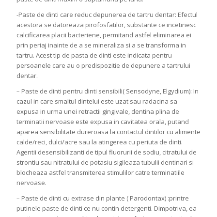
-Paste de dinti care reduc depunerea de tartru dentar: Efectul
acestora se datoreaza pirofosfatilor, substante ce incetinesc
calcificarea placii bacteriene, permitand astfel eliminarea ei
prin periaj inainte de a se mineraliza si a se transforma in
tartru. Acest tip de pasta de dinti este indicata pentru
persoanele care au o predispozitie de depunere a tartrului
dentar.
– Paste de dinti pentru dinti sensibili( Sensodyne, Elgydium): In
cazul in care smaltul dintelui este uzat sau radacina sa
expusa in urma unei retractii gingivale, dentina plina de
terminatii nervoase este expusa in cavitatea orala, putand
aparea sensibilitate dureroasa la contactul dintilor cu alimente
calde/reci, dulci/acre sau la atingerea cu periuta de dinti.
Agentii desensibilizanti de tipul fluorurii de sodiu, citratului de
strontiu sau nitratului de potasiu sigileaza tubulii dentinari si
blocheaza astfel transmiterea stimulilor catre terminatiile
nervoase.
– Paste de dinti cu extrase din plante ( Parodontax) :printre
putinele paste de dinti ce nu contin detergenti. Dimpotriva, ea