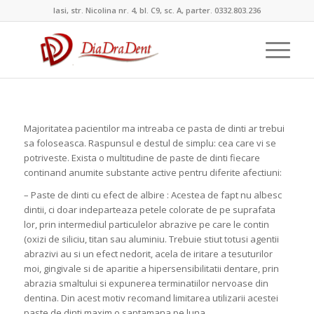
Iasi, str. Nicolina nr. 4, bl. C9, sc. A, parter. 0332.803.236
Majoritatea pacientilor ma intreaba ce pasta de dinti ar trebui
sa foloseasca. Raspunsul e destul de simplu: cea care vi se
potriveste. Exista o multitudine de paste de dinti fiecare
continand anumite substante active pentru diferite afectiuni:
– Paste de dinti cu efect de albire : Acestea de fapt nu albesc
dintii, ci doar indeparteaza petele colorate de pe suprafata
lor, prin intermediul particulelor abrazive pe care le contin
(oxizi de siliciu, titan sau aluminiu. Trebuie stiut totusi agentii
abrazivi au si un efect nedorit, acela de iritare a tesuturilor
moi, gingivale si de aparitie a hipersensibilitatii dentare, prin
abrazia smaltului si expunerea terminatiilor nervoase din
dentina. Din acest motiv recomand limitarea utilizarii acestei
paste de dinti maxim o saptamana pe luna.