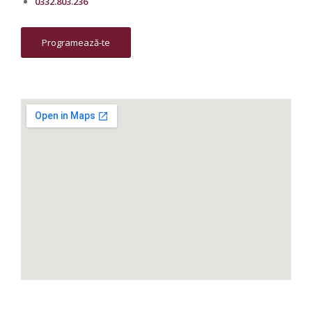
0332.803.236
Programează-te