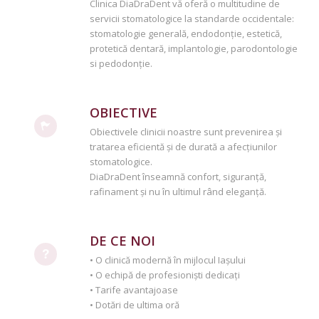
Clinica DiaDraDent vă oferă o multitudine de
servicii stomatologice la standarde occidentale:
stomatologie generală, endodonție, estetică,
protetică dentară, implantologie, parodontologie
si pedodonție.
OBIECTIVE
Obiectivele clinicii noastre sunt prevenirea și
tratarea eficientă și de durată a afecțiunilor
stomatologice.
DiaDraDent înseamnă confort, siguranță,
rafinament și nu în ultimul rând eleganță.
DE CE NOI
• O clinică modernă în mijlocul Iașului
• O echipă de profesioniști dedicați
• Tarife avantajoase
• Dotări de ultima oră