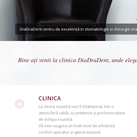
DiaDraDent centru de excelență in stomatologie si chirurgie ora
Bine ați venit la clinica DiaDraDent, unde elega
CLINICA
La clinica noastră veți fi întâmpinat, într-o
atmosferă caldă, cu prietenie și profesionalism
de echipa noastră.
Vă vom asigura un înalt nivel de eficiență,
confort operator și igienă maximă.