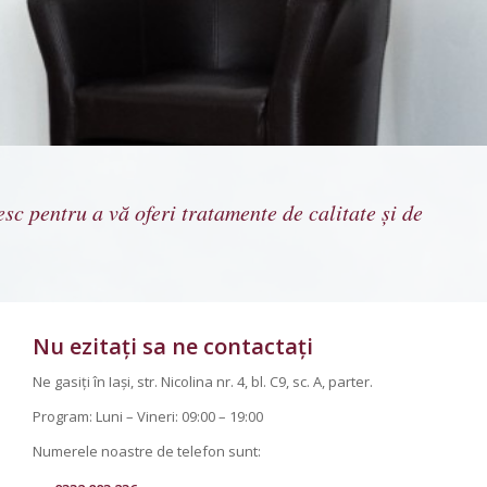
sc pentru a vă oferi tratamente de calitate și de
Nu ezitați sa ne contactați
Ne gasiți în Iași, str. Nicolina nr. 4, bl. C9, sc. A, parter.
Program: Luni – Vineri: 09:00 – 19:00
Numerele noastre de telefon sunt: