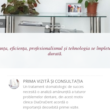
lă
1
2
3
4
5
nța, eficiența, profesionalismul și tehnologia se împlete
durată.
PRIMA VIZITĂ ȘI CONSULTAȚIA
Un tratament stomatologic de succes
necesită o analiză amănunțită a tuturor
problemelor dentare, din acest motiv
clinica DiaDraDent acordă o
importanță deosebită primei vizite.